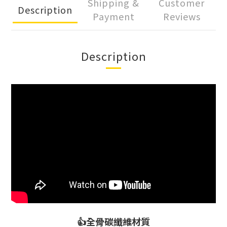
Shipping &
Customer
Description
Payment
Reviews
Description
👍全骨碳纖維材質