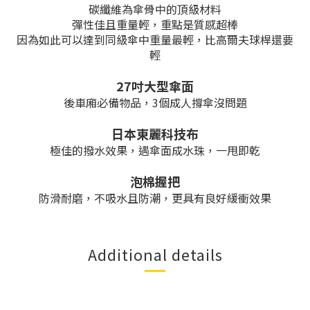
碳纖維為傘骨中的頂級材料
彈性佳且重量輕，重點是質感超棒
因為如此可以達到同級傘中重量最輕，比高爾夫球桿還要
輕
27吋大型傘面
後車廂必備物品，3個成人撐傘沒問題
日本東麗科技布
極佳的撥水效果，遇傘面成水珠，一甩即乾
泡棉握把
防滑耐磨，不吸水且防潮，更具有良好緩衝效果
Additional details