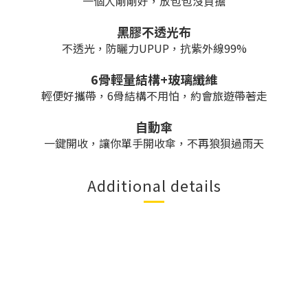
一個人剛剛好，放包包沒負擔
黑膠不透光布
不透光，防曬力UPUP，抗紫外線99%
6骨輕量結構+玻璃纖維
輕便好攜帶，6骨結構不用怕，約會旅遊帶著走
自動傘
一鍵開收，讓你單手開收傘，不再狼狽過雨天
Additional details