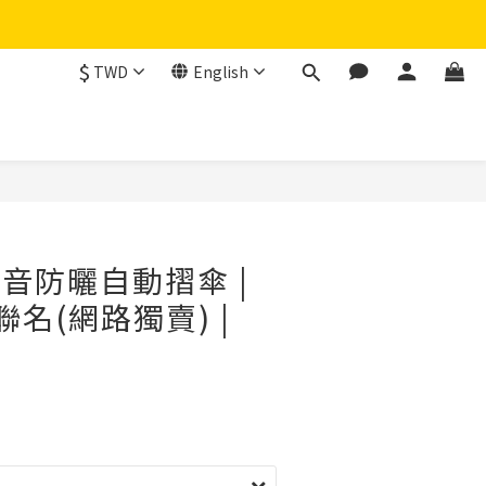
$
TWD
English
2)注音防曬自動摺傘 |
 聯名(網路獨賣) |