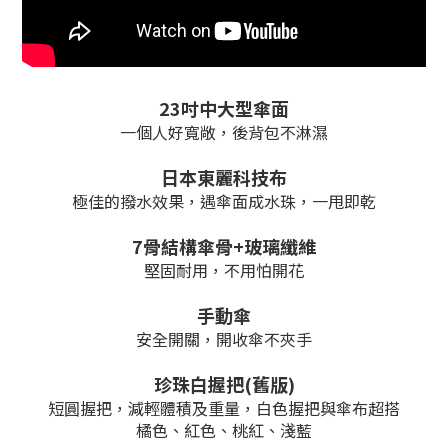
23吋中大型傘面
一個人好寬敞，後背包不淋濕
日本東麗科技布
極佳的撥水效果，遇傘面成水珠，一甩即乾
7骨結構傘骨+玻璃纖維
堅固耐用，不用怕開花
手動傘
安全開關，開收傘不夾手
珍珠白握把(舊版)
短圓握把，減輕體積及重量，白色握把與傘布超搭
橘色、紅色、桃紅、淺藍