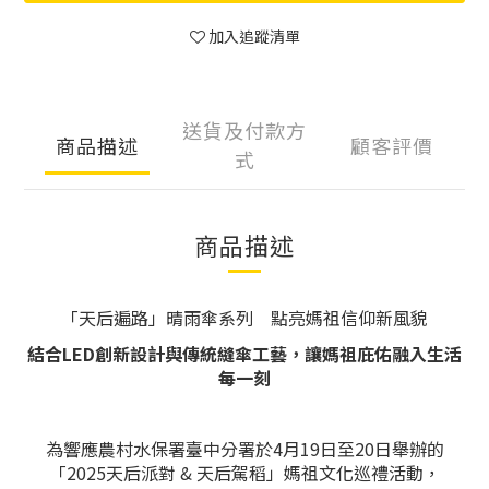
加入追蹤清單
送貨及付款方
商品描述
顧客評價
式
商品描述
「天后遍路」晴雨傘系列 點亮媽祖信仰新風貌
結合LED創新設計與傳統縫傘工藝，讓媽祖庇佑融入生活
每一刻
為響應農村水保署臺中分署於4月19日至20日舉辦的
「2025天后派對 & 天后駕稻」媽祖文化巡禮活動，