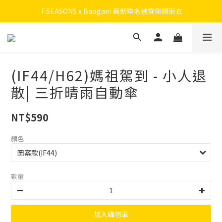
 F.SEASONS x Baogani 最新聯名速穿側開雨衣
 F.SEASONS x Baogani 最新聯名速穿側開雨衣
會員召募中！ 立即加入拿50元購物金，升級享終身九折！
全新升級! 瞬收系列
(IF44/H62)媽祖駕到 - 小人退
 F.SEASONS x Baogani 最新聯名速穿側開雨衣
散| 三折晴雨自動傘
NT$590
顏色
數量
加入購物車