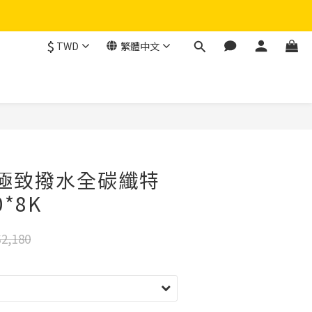
$
TWD
繁體中文
1)極致撥水全碳纖特
0*8K
2,180