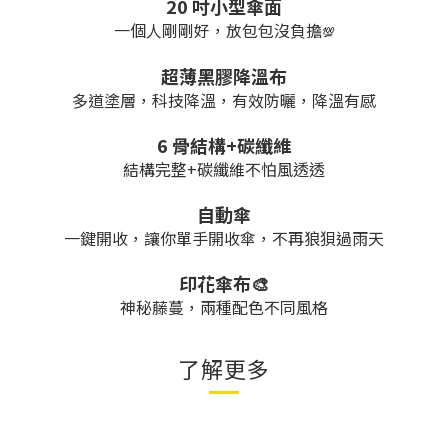
20 吋小型傘面
一個人剛剛好，放包包沒負擔
💯
超薄黑膠降溫布
多道塗層，科技降溫，有效防曬，降溫有感
6 骨結構+碳纖維
結構完整+碳纖維不怕風透透
自動傘
一鍵開收，讓你單手開收傘，不再狼狽過雨天
印花傘布🎨
神秘藤蔓，兩種配色不同風格
了解更多