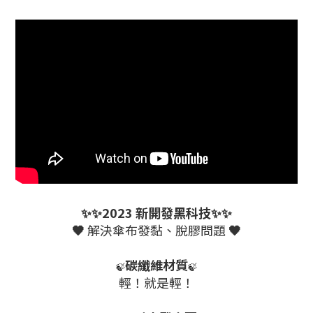
✨✨2023 新開發黑科技✨✨
🖤
解決傘布發黏、脫膠問題
🖤
碳纖維材質
🍃
🍃
輕！就是輕！