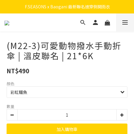
 F.SEASONS x Baogani 最新聯名速穿側開雨衣
 F.SEASONS x Baogani 最新聯名速穿側開雨衣
會員召募中！ 立即加入拿50元購物金，升級享終身九折！
全新升級! 瞬收系列
(M22-3)可愛動物撥水手動折
 F.SEASONS x Baogani 最新聯名速穿側開雨衣
傘 | 溫皮聯名 | 21*6K
NT$490
顏色
數量
加入購物車