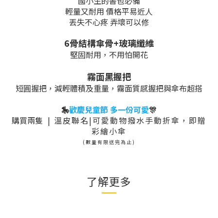
國小生的書包必備
輕量又耐用 價格平易近人
丟失不心疼 弄壞可以修
6骨結構傘骨+玻璃纖維
堅固耐用，不用怕開花
霧面黑握把
短圓握把，減輕體積及重量，霧面質感握把與傘布超搭
🎠
歡慶兒童節 多一份可愛
🎊
購買兩隻
| 溫皮聯名|
可愛動物撥水手動折傘，即贈
彩繪小傘
(數量有限送完為止)
了解更多