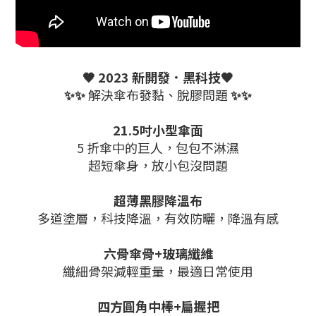
🖤
2023 新開發．黑科技
🖤
✨✨
解決傘布發黏、脫膠問題
✨✨
21.5吋小型傘面
5 折傘中的巨人，包包不淋濕
超短傘身，放小包沒問題
超薄黑膠降溫布
多道塗層，科技降溫，有效防曬，降溫有感
六骨傘骨+玻璃纖維
纖細骨架減輕重量，最適日常使用
四方圓角中棒+扁握把