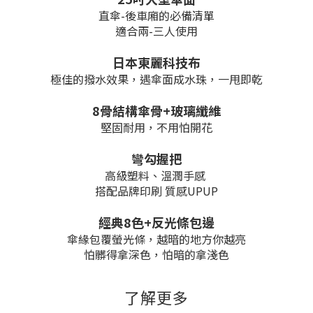
直傘-後車廂的必備清單
適合兩-三人使用
日本東麗科技布
極佳的撥水效果，遇傘面成水珠，一甩即乾
8骨結構傘骨+玻璃纖維
堅固耐用，不用怕開花
彎勾握把
高級塑料、溫潤手感
搭配品牌印刷 質感UPUP
經典8色+反光條包邊
傘緣包覆螢光條，越暗的地方你越亮
怕髒得拿深色，怕暗的拿淺色
了解更多