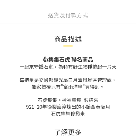
送貨及付款方式
商品描述
👍集集石虎 聯名商品
一起來守護石虎，為特有野生物種撐起一片天
這把傘是交通部觀光局日月潭風景區管理處，
獨家授權只有"富雨洋傘"買得到。
石虎集集。拾福集集 跟招來
921 20年從裂痕淬煉出的小鎮金黃歲月
石虎集集修揪來
了解更多