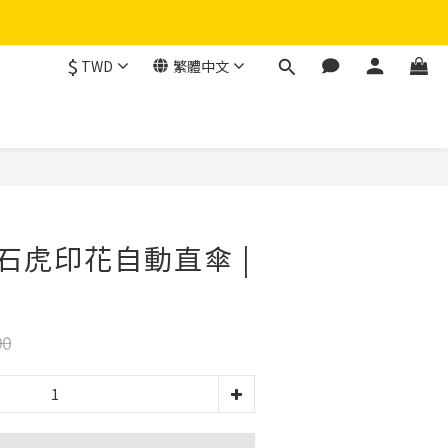
$
TWD
繁體中文
集石虎印花自動直傘 |
90