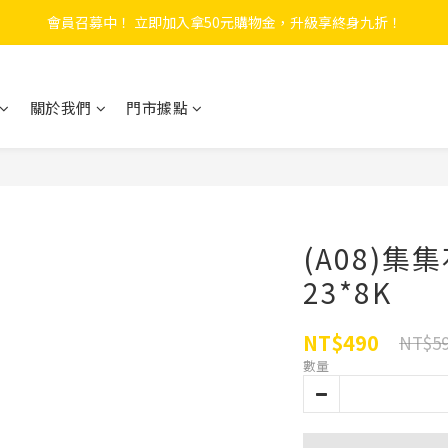
會員召募中！ 立即加入拿50元購物金，升級享終身九折！
 F.SEASONS x Baogani 最新聯名速穿側開雨衣
全新升級! 瞬收系列
關於我們
門市據點
 F.SEASONS x Baogani 最新聯名速穿側開雨衣
(A08)集
23*8K
NT$490
NT$5
數量