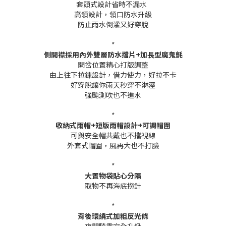
套頭式設計省時不漏水
高領設計，領口防水升級
防止雨水倒灌又好穿脫
*
側開襟採用內外雙層防水擋片+加長型魔鬼氈
開岔位置精心打版調整
由上往下拉鍊設計，借力使力，好拉不卡
好穿脫讓你雨天秒穿不淋溼
強颱測吹也不進水
*
收納式雨帽+短版雨帽設計+可調帽圍
可與安全帽共戴也不擋視線
外套式帽圍，風再大也不打臉
*
大置物袋貼心分隔
取物不再海底撈針
*
背後環繞式加粗反光條