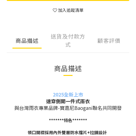
加入追蹤清單
送貨及付款方
商品描述
顧客評價
式
商品描述
2025全新上市
速穿側開一件式雨衣
與台灣雨衣專業品牌-寶嘉尼Baogani聯名共同開發
*
*
*
*
*
*
*特色*
*
*
*
*
*
*
領口開襟採用內外雙層防水擋片+拉鍊設計