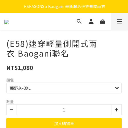
 F.SEASONS x Baogani 最新聯名速穿側開雨衣
 F.SEASONS x Baogani 最新聯名速穿側開雨衣
會員召募中！ 立即加入拿50元購物金，升級享終身九折！
全新升級! 瞬收系列
(E58)速穿輕量側開式雨
 F.SEASONS x Baogani 最新聯名速穿側開雨衣
衣|Baogani聯名
NT$1,080
顏色
數量
加入購物車