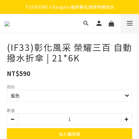
 F.SEASONS x Baogani 最新聯名速穿側開雨衣
 F.SEASONS x Baogani 最新聯名速穿側開雨衣
會員召募中！ 立即加入拿50元購物金，升級享終身九折！
全新升級! 瞬收系列
(IF33)彰化風采 榮耀三百 自動
 F.SEASONS x Baogani 最新聯名速穿側開雨衣
撥水折傘 | 21*6K
NT$590
顏色
數量
加入購物車