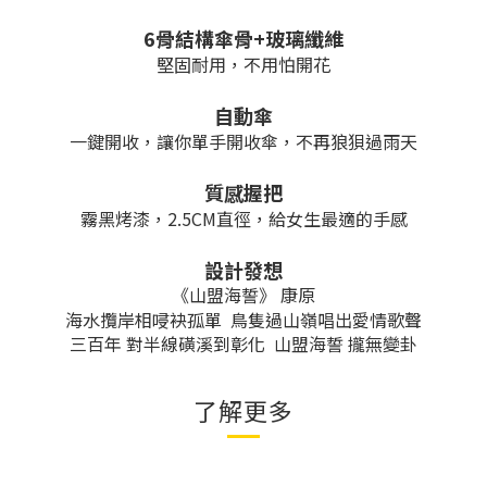
6骨結構傘骨+玻璃纖維
堅固耐用，不用怕開花
自動傘
一鍵開收，讓你單手開收傘，不再狼狽過雨天
質感握把
霧黑烤漆，2.5CM直徑，給女生最適的手感
設計發想
《山盟海誓》 康原
海水攬岸相唚袂孤單 鳥隻過山嶺唱出愛情歌聲
三百年 對半線磺溪到彰化 山盟海誓 攏無變卦
了解更多