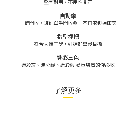
堅固耐用，不用怕開花
自動傘
一鍵開收，讓你單手開收傘，不再狼狽過雨天
指型握把
符合人體工學，好握好拿沒負擔
迷彩三色
迷彩灰、迷彩綠、迷彩藍 愛軍裝風的你必收
了解更多