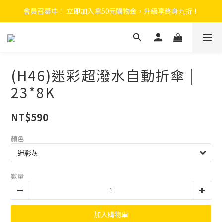
會員召募中！ 立即加入拿50元購物金，升級享終身九折！
 F.SEASONS x Baogani 最新聯名速穿側開雨衣
全新升級! 瞬收系列
 F.SEASONS x Baogani 最新聯名速穿側開雨衣
(H46)迷彩超潑水自動折傘 |
23*8K
NT$590
顏色
數量
加入購物車