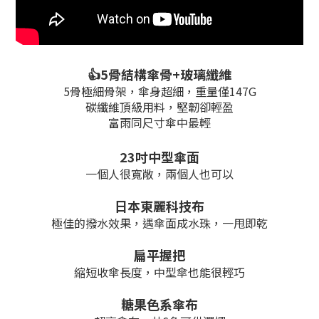
👍
5骨結構傘骨+玻璃纖維
5骨極細骨架，傘身超細，重量僅147G
碳纖維頂級用料，堅韌卻輕盈
富雨同尺寸傘中最輕
23吋中型傘面
一個人很寬敞，兩個人也可以
日本東麗科技布
極佳的撥水效果，遇傘面成水珠，一甩即乾
扁平握把
縮短收傘長度，中型傘也能很輕巧
糖果色系傘布