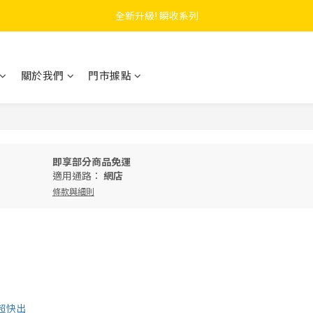
 F.SEASONS x Baogani 最新聯名速穿側開雨衣
全新升級! 瞬收系列
 F.SEASONS x Baogani 最新聯名速穿側開雨衣
關於我們
門市據點
即享部分商品免運
適用通路：
網店
條款與細則