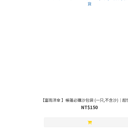
【富雨洋傘 】帳篷必購沙包袋 (一只,不含沙)｜超
NT$150