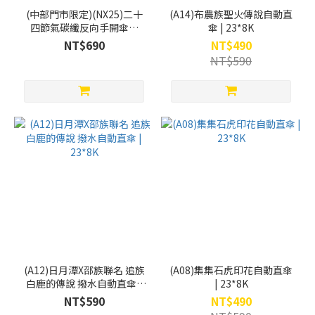
(中部門市限定)(NX25)二十
(A14)布農族聖火傳說自動直
四節氣碳纖反向手開傘｜
傘 | 23*8K
23*6K
NT$690
NT$490
NT$590
(A12)日月潭X邵族聯名 追族
(A08)集集石虎印花自動直傘
白鹿的傳說 撥水自動直傘 |
| 23*8K
23*8K
NT$590
NT$490