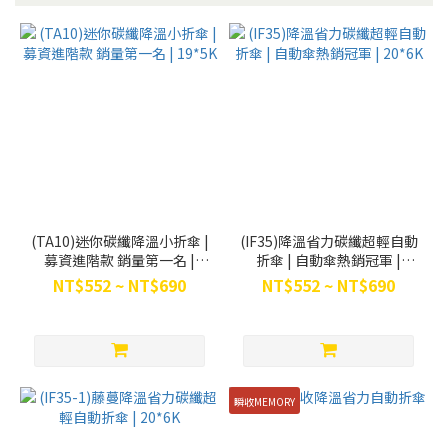
(TA10)迷你碳纖降溫小折傘 |
(IF35)降溫省力碳纖超輕自動
募資進階款 銷量第一名 |
折傘 | 自動傘熱銷冠軍 |
19*5K
20*6K
NT$552 ~ NT$690
NT$552 ~ NT$690
瞬收MEMORY