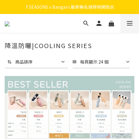
 F.SEASONS x Baogani 最新聯名速穿側開雨衣
 F.SEASONS x Baogani 最新聯名速穿側開雨衣
會員召募中！ 立即加入拿50元購物金，升級享終身九折！
全新升級! 瞬收系列
降溫防曬|COOLING SERIES
 F.SEASONS x Baogani 最新聯名速穿側開雨衣
商品排序
每頁顯示 24 個